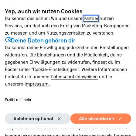
Zum
Yep, auch wir nutzen Cookies
Inhalt
Du kennst das schon: Wir und unsere
Partner
nutzen
springen
Services, um dadurch den Erfolg von Marketing-Kampagnen
zu messen und um Nutzungsverhalten zu verstehen.
Deine Daten gehören dir
Du kannst deine Einwilligung jederzeit in den Einstellungen
widerrufen. Die Einstellungen und die Möglichkeit, deine
gegebenen Einwilligungen zu widerrufen, findest du im
Footer unter "Cookie-Einstellungen". Weitere Informationen
findest du in unseren
Datenschutzhinweisen
und in
unserem
Impressum
.
Erzähl mir mehr
Ablehnen optional
Alle akzeptieren
Application error: a client-side exception has occurred
while
loading
www.tomorrow.one
(see the browser console for more