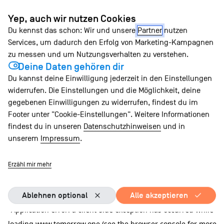
Zum
Yep, auch wir nutzen Cookies
Inhalt
Du kennst das schon: Wir und unsere
Partner
nutzen
springen
Services, um dadurch den Erfolg von Marketing-Kampagnen
zu messen und um Nutzungsverhalten zu verstehen.
Deine Daten gehören dir
Du kannst deine Einwilligung jederzeit in den Einstellungen
widerrufen. Die Einstellungen und die Möglichkeit, deine
gegebenen Einwilligungen zu widerrufen, findest du im
Footer unter "Cookie-Einstellungen". Weitere Informationen
findest du in unseren
Datenschutzhinweisen
und in
unserem
Impressum
.
Erzähl mir mehr
Ablehnen optional
Alle akzeptieren
Application error: a client-side exception has occurred
while
loading
www.tomorrow.one
(see the browser console for more