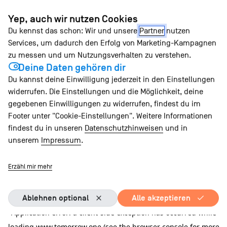
Zum
Yep, auch wir nutzen Cookies
Inhalt
Du kennst das schon: Wir und unsere
Partner
nutzen
springen
Services, um dadurch den Erfolg von Marketing-Kampagnen
zu messen und um Nutzungsverhalten zu verstehen.
Deine Daten gehören dir
Du kannst deine Einwilligung jederzeit in den Einstellungen
widerrufen. Die Einstellungen und die Möglichkeit, deine
gegebenen Einwilligungen zu widerrufen, findest du im
Footer unter "Cookie-Einstellungen". Weitere Informationen
findest du in unseren
Datenschutzhinweisen
und in
unserem
Impressum
.
Erzähl mir mehr
Ablehnen optional
Alle akzeptieren
Application error: a client-side exception has occurred
while
loading
www.tomorrow.one
(see the browser console for more