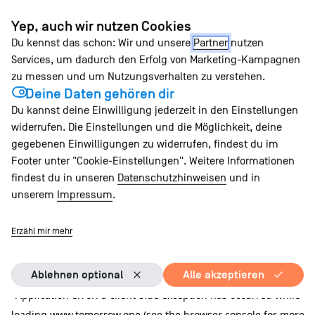
Zum
Yep, auch wir nutzen Cookies
Inhalt
Du kennst das schon: Wir und unsere
Partner
nutzen
springen
Services, um dadurch den Erfolg von Marketing-Kampagnen
zu messen und um Nutzungsverhalten zu verstehen.
Deine Daten gehören dir
Du kannst deine Einwilligung jederzeit in den Einstellungen
widerrufen. Die Einstellungen und die Möglichkeit, deine
gegebenen Einwilligungen zu widerrufen, findest du im
Footer unter "Cookie-Einstellungen". Weitere Informationen
findest du in unseren
Datenschutzhinweisen
und in
unserem
Impressum
.
Erzähl mir mehr
Ablehnen optional
Alle akzeptieren
Application error: a client-side exception has occurred
while
loading
www.tomorrow.one
(see the browser console for more