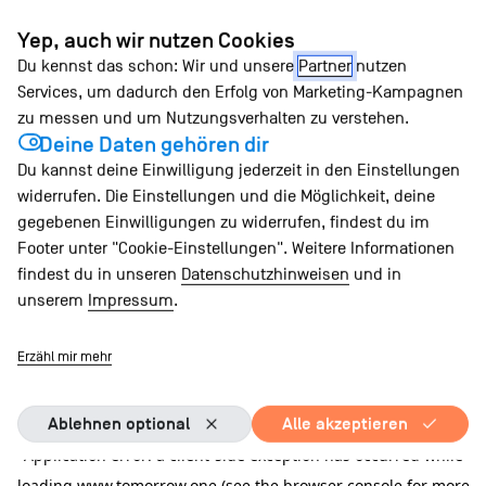
Zum
Yep, auch wir nutzen Cookies
Inhalt
Du kennst das schon: Wir und unsere
Partner
nutzen
springen
Services, um dadurch den Erfolg von Marketing-Kampagnen
zu messen und um Nutzungsverhalten zu verstehen.
Deine Daten gehören dir
Du kannst deine Einwilligung jederzeit in den Einstellungen
widerrufen. Die Einstellungen und die Möglichkeit, deine
gegebenen Einwilligungen zu widerrufen, findest du im
Footer unter "Cookie-Einstellungen". Weitere Informationen
findest du in unseren
Datenschutzhinweisen
und in
unserem
Impressum
.
Erzähl mir mehr
Ablehnen optional
Alle akzeptieren
Application error: a client-side exception has occurred
while
loading
www.tomorrow.one
(see the browser console for more