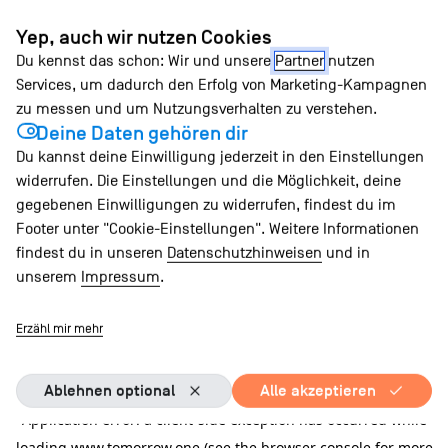
Zum
Yep, auch wir nutzen Cookies
Inhalt
Du kennst das schon: Wir und unsere
Partner
nutzen
springen
Services, um dadurch den Erfolg von Marketing-Kampagnen
zu messen und um Nutzungsverhalten zu verstehen.
Deine Daten gehören dir
Du kannst deine Einwilligung jederzeit in den Einstellungen
widerrufen. Die Einstellungen und die Möglichkeit, deine
gegebenen Einwilligungen zu widerrufen, findest du im
Footer unter "Cookie-Einstellungen". Weitere Informationen
findest du in unseren
Datenschutzhinweisen
und in
unserem
Impressum
.
Erzähl mir mehr
Ablehnen optional
Alle akzeptieren
Application error: a client-side exception has occurred
while
loading
www.tomorrow.one
(see the browser console for more