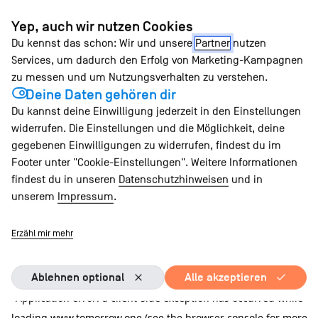
Zum
Yep, auch wir nutzen Cookies
Inhalt
Du kennst das schon: Wir und unsere
Partner
nutzen
springen
Services, um dadurch den Erfolg von Marketing-Kampagnen
zu messen und um Nutzungsverhalten zu verstehen.
Deine Daten gehören dir
Du kannst deine Einwilligung jederzeit in den Einstellungen
widerrufen. Die Einstellungen und die Möglichkeit, deine
gegebenen Einwilligungen zu widerrufen, findest du im
Footer unter "Cookie-Einstellungen". Weitere Informationen
findest du in unseren
Datenschutzhinweisen
und in
unserem
Impressum
.
Erzähl mir mehr
Ablehnen optional
Alle akzeptieren
Application error: a client-side exception has occurred
while
loading
www.tomorrow.one
(see the browser console for more