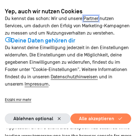
Zum
Yep, auch wir nutzen Cookies
Inhalt
Du kennst das schon: Wir und unsere
Partner
nutzen
springen
Services, um dadurch den Erfolg von Marketing-Kampagnen
zu messen und um Nutzungsverhalten zu verstehen.
Deine Daten gehören dir
Du kannst deine Einwilligung jederzeit in den Einstellungen
widerrufen. Die Einstellungen und die Möglichkeit, deine
gegebenen Einwilligungen zu widerrufen, findest du im
Footer unter "Cookie-Einstellungen". Weitere Informationen
findest du in unseren
Datenschutzhinweisen
und in
unserem
Impressum
.
Erzähl mir mehr
Ablehnen optional
Alle akzeptieren
Application error: a client-side exception has occurred
while
loading
www.tomorrow.one
(see the browser console for more