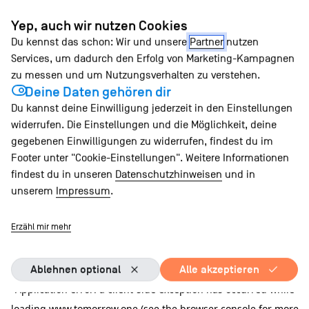
Zum
Yep, auch wir nutzen Cookies
Inhalt
Du kennst das schon: Wir und unsere
Partner
nutzen
springen
Services, um dadurch den Erfolg von Marketing-Kampagnen
zu messen und um Nutzungsverhalten zu verstehen.
Deine Daten gehören dir
Du kannst deine Einwilligung jederzeit in den Einstellungen
widerrufen. Die Einstellungen und die Möglichkeit, deine
gegebenen Einwilligungen zu widerrufen, findest du im
Footer unter "Cookie-Einstellungen". Weitere Informationen
findest du in unseren
Datenschutzhinweisen
und in
unserem
Impressum
.
Erzähl mir mehr
Ablehnen optional
Alle akzeptieren
Application error: a client-side exception has occurred
while
loading
www.tomorrow.one
(see the browser console for more