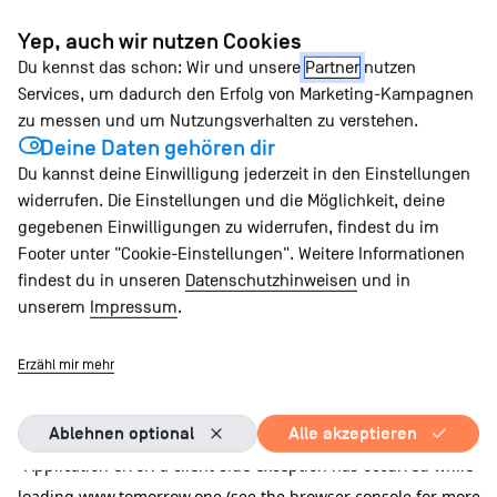
Zum
Yep, auch wir nutzen Cookies
Inhalt
Du kennst das schon: Wir und unsere
Partner
nutzen
springen
Services, um dadurch den Erfolg von Marketing-Kampagnen
zu messen und um Nutzungsverhalten zu verstehen.
Deine Daten gehören dir
Du kannst deine Einwilligung jederzeit in den Einstellungen
widerrufen. Die Einstellungen und die Möglichkeit, deine
gegebenen Einwilligungen zu widerrufen, findest du im
Footer unter "Cookie-Einstellungen". Weitere Informationen
findest du in unseren
Datenschutzhinweisen
und in
unserem
Impressum
.
Erzähl mir mehr
Ablehnen optional
Alle akzeptieren
Application error: a client-side exception has occurred
while
loading
www.tomorrow.one
(see the browser console for more