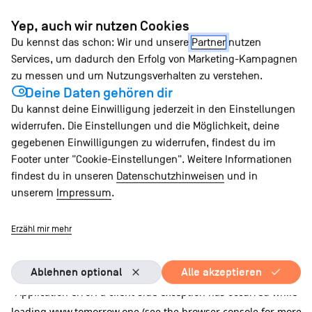
Zum
Yep, auch wir nutzen Cookies
Inhalt
Du kennst das schon: Wir und unsere
Partner
nutzen
springen
Services, um dadurch den Erfolg von Marketing-Kampagnen
zu messen und um Nutzungsverhalten zu verstehen.
Deine Daten gehören dir
Du kannst deine Einwilligung jederzeit in den Einstellungen
widerrufen. Die Einstellungen und die Möglichkeit, deine
gegebenen Einwilligungen zu widerrufen, findest du im
Footer unter "Cookie-Einstellungen". Weitere Informationen
findest du in unseren
Datenschutzhinweisen
und in
unserem
Impressum
.
Erzähl mir mehr
Ablehnen optional
Alle akzeptieren
Application error: a client-side exception has occurred
while
loading
www.tomorrow.one
(see the browser console for more