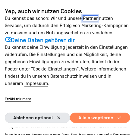
Zum
Yep, auch wir nutzen Cookies
Inhalt
Du kennst das schon: Wir und unsere
Partner
nutzen
springen
Services, um dadurch den Erfolg von Marketing-Kampagnen
zu messen und um Nutzungsverhalten zu verstehen.
Deine Daten gehören dir
Du kannst deine Einwilligung jederzeit in den Einstellungen
widerrufen. Die Einstellungen und die Möglichkeit, deine
gegebenen Einwilligungen zu widerrufen, findest du im
Footer unter "Cookie-Einstellungen". Weitere Informationen
findest du in unseren
Datenschutzhinweisen
und in
unserem
Impressum
.
Erzähl mir mehr
Ablehnen optional
Alle akzeptieren
Application error: a client-side exception has occurred
while
loading
www.tomorrow.one
(see the browser console for more