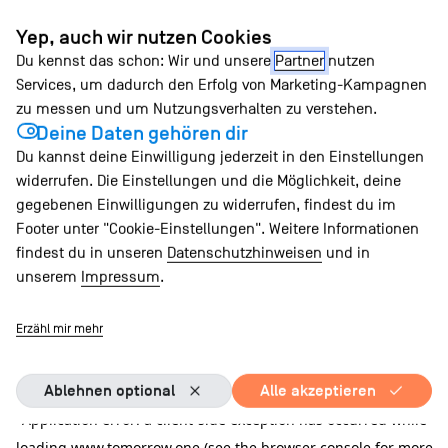
Zum
Yep, auch wir nutzen Cookies
Inhalt
Du kennst das schon: Wir und unsere
Partner
nutzen
springen
Services, um dadurch den Erfolg von Marketing-Kampagnen
zu messen und um Nutzungsverhalten zu verstehen.
Deine Daten gehören dir
Du kannst deine Einwilligung jederzeit in den Einstellungen
widerrufen. Die Einstellungen und die Möglichkeit, deine
gegebenen Einwilligungen zu widerrufen, findest du im
Footer unter "Cookie-Einstellungen". Weitere Informationen
findest du in unseren
Datenschutzhinweisen
und in
unserem
Impressum
.
Erzähl mir mehr
Ablehnen optional
Alle akzeptieren
Application error: a client-side exception has occurred
while
loading
www.tomorrow.one
(see the browser console for more