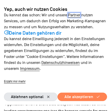
Zum
Yep, auch wir nutzen Cookies
Inhalt
Du kennst das schon: Wir und unsere
Partner
nutzen
springen
Services, um dadurch den Erfolg von Marketing-Kampagnen
zu messen und um Nutzungsverhalten zu verstehen.
Deine Daten gehören dir
Du kannst deine Einwilligung jederzeit in den Einstellungen
widerrufen. Die Einstellungen und die Möglichkeit, deine
gegebenen Einwilligungen zu widerrufen, findest du im
Footer unter "Cookie-Einstellungen". Weitere Informationen
findest du in unseren
Datenschutzhinweisen
und in
unserem
Impressum
.
Erzähl mir mehr
Ablehnen optional
Alle akzeptieren
Application error: a client-side exception has occurred
while
loading
www.tomorrow.one
(see the browser console for more