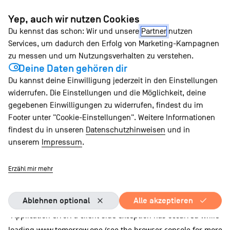
Zum
Yep, auch wir nutzen Cookies
Inhalt
Du kennst das schon: Wir und unsere
Partner
nutzen
springen
Services, um dadurch den Erfolg von Marketing-Kampagnen
zu messen und um Nutzungsverhalten zu verstehen.
Deine Daten gehören dir
Du kannst deine Einwilligung jederzeit in den Einstellungen
widerrufen. Die Einstellungen und die Möglichkeit, deine
gegebenen Einwilligungen zu widerrufen, findest du im
Footer unter "Cookie-Einstellungen". Weitere Informationen
findest du in unseren
Datenschutzhinweisen
und in
unserem
Impressum
.
Erzähl mir mehr
Ablehnen optional
Alle akzeptieren
Application error: a client-side exception has occurred
while
loading
www.tomorrow.one
(see the browser console for more