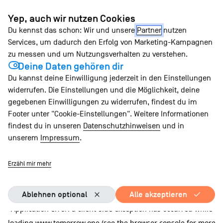
Zum
Yep, auch wir nutzen Cookies
Inhalt
Du kennst das schon: Wir und unsere
Partner
nutzen
springen
Services, um dadurch den Erfolg von Marketing-Kampagnen
zu messen und um Nutzungsverhalten zu verstehen.
Deine Daten gehören dir
Du kannst deine Einwilligung jederzeit in den Einstellungen
widerrufen. Die Einstellungen und die Möglichkeit, deine
gegebenen Einwilligungen zu widerrufen, findest du im
Footer unter "Cookie-Einstellungen". Weitere Informationen
findest du in unseren
Datenschutzhinweisen
und in
unserem
Impressum
.
Erzähl mir mehr
Ablehnen optional
Alle akzeptieren
Application error: a client-side exception has occurred
while
loading
www.tomorrow.one
(see the browser console for more