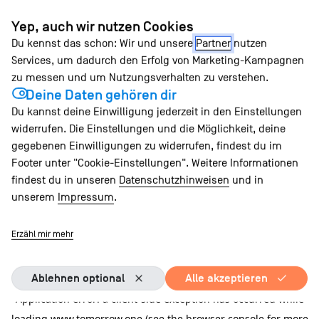
Zum
Yep, auch wir nutzen Cookies
Inhalt
Du kennst das schon: Wir und unsere
Partner
nutzen
springen
Services, um dadurch den Erfolg von Marketing-Kampagnen
zu messen und um Nutzungsverhalten zu verstehen.
Deine Daten gehören dir
Du kannst deine Einwilligung jederzeit in den Einstellungen
widerrufen. Die Einstellungen und die Möglichkeit, deine
gegebenen Einwilligungen zu widerrufen, findest du im
Footer unter "Cookie-Einstellungen". Weitere Informationen
findest du in unseren
Datenschutzhinweisen
und in
unserem
Impressum
.
Erzähl mir mehr
Ablehnen optional
Alle akzeptieren
Application error: a client-side exception has occurred
while
loading
www.tomorrow.one
(see the browser console for more