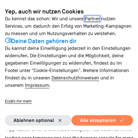
Zum
Yep, auch wir nutzen Cookies
Inhalt
Du kennst das schon: Wir und unsere
Partner
nutzen
springen
Services, um dadurch den Erfolg von Marketing-Kampagnen
zu messen und um Nutzungsverhalten zu verstehen.
Deine Daten gehören dir
Du kannst deine Einwilligung jederzeit in den Einstellungen
widerrufen. Die Einstellungen und die Möglichkeit, deine
gegebenen Einwilligungen zu widerrufen, findest du im
Footer unter "Cookie-Einstellungen". Weitere Informationen
findest du in unseren
Datenschutzhinweisen
und in
unserem
Impressum
.
Erzähl mir mehr
Ablehnen optional
Alle akzeptieren
Application error: a client-side exception has occurred
while
loading
www.tomorrow.one
(see the browser console for more