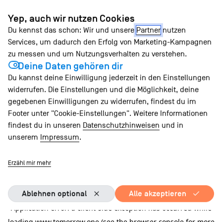
Zum
Yep, auch wir nutzen Cookies
Inhalt
Du kennst das schon: Wir und unsere
Partner
nutzen
springen
Services, um dadurch den Erfolg von Marketing-Kampagnen
zu messen und um Nutzungsverhalten zu verstehen.
Deine Daten gehören dir
Du kannst deine Einwilligung jederzeit in den Einstellungen
widerrufen. Die Einstellungen und die Möglichkeit, deine
gegebenen Einwilligungen zu widerrufen, findest du im
Footer unter "Cookie-Einstellungen". Weitere Informationen
findest du in unseren
Datenschutzhinweisen
und in
unserem
Impressum
.
Erzähl mir mehr
Ablehnen optional
Alle akzeptieren
Application error: a client-side exception has occurred
while
loading
www.tomorrow.one
(see the browser console for more